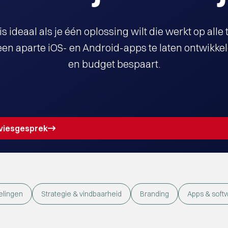
 ideaal als je één oplossing wilt die werkt op alle 
een aparte iOS- en Android-apps te laten ontwikkele
en budget bespaart.
dviesgesprek
elingen
Strategie & vindbaarheid
Branding
Apps & soft