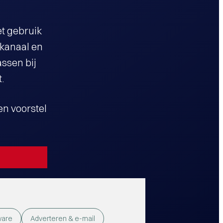
et gebruik
 kanaal en
assen bij
t.
n voorstel
ware
Adverteren & e-mail