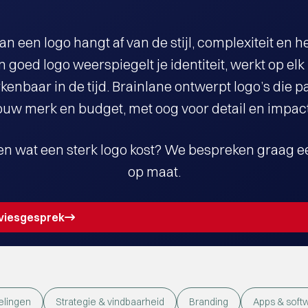
van een logo hangt af van de stijl, complexiteit en h
n goed logo weerspiegelt je identiteit, werkt op elk
erkenbaar in de tijd. Brainlane ontwerpt logo’s die p
ouw merk en budget, met oog voor detail en impac
ten
wat een sterk logo kost
? We bespreken graag ee
op maat.
dviesgesprek
elingen
Strategie & vindbaarheid
Branding
Apps & soft