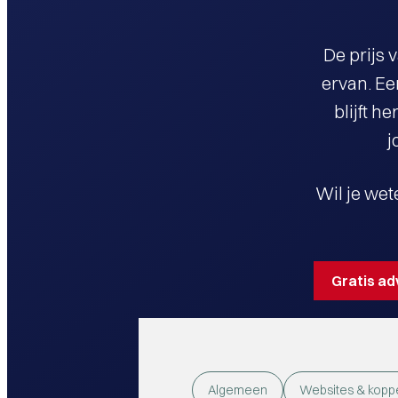
De prijs 
ervan. Ee
blijft h
j
Wil je we
Gratis a
Algemeen
Websites & kopp