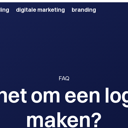
ing
digitale marketing
branding
FAQ
het om een log
maken?