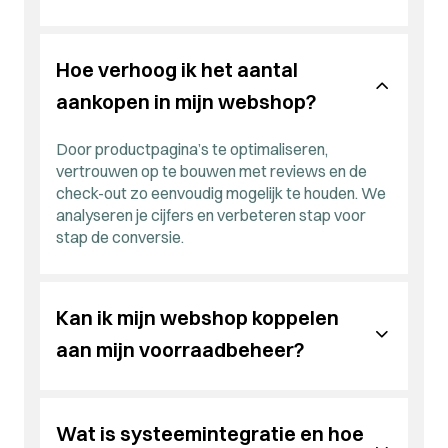
Brainlane bouwt en optimaliseert webshops die
én behoudt.
niet alleen mooi ogen, maar ook resultaat
We combineren SEO, advertenties en e-
opleveren.
mailmarketing om je webshop zichtbaar te
Hoe verhoog ik het aantal
Wil je dat
jouw webshop meer verkoopt
? We
maken bij de juiste doelgroepen. Een sterke
helpen je webshop omzetten in een
strategie trekt bezoekers aan die écht willen
aankopen in mijn webshop?
conversiemachine.
kopen.
Door productpagina’s te optimaliseren,
vertrouwen op te bouwen met reviews en de
check-out zo eenvoudig mogelijk te houden. We
analyseren je cijfers en verbeteren stap voor
stap de conversie.
Kan ik mijn webshop koppelen
aan mijn voorraadbeheer?
Zeker. Door je webshop te koppelen aan je
voorraad- of CRM-systeem vermijd je dubbel
Wat is systeemintegratie en hoe
werk en fouten. Voorraadstanden, bestellingen