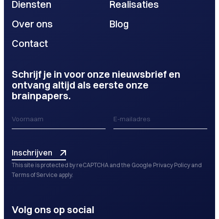
Diensten
Realisaties
Over ons
Blog
Contact
Schrijf je in voor onze nieuwsbrief en
ontvang altijd als eerste onze
brainpapers.
Inschrijven
This site is protected by reCAPTCHA and the Google
Privacy Policy
and
Terms of Service
apply.
Volg ons op social