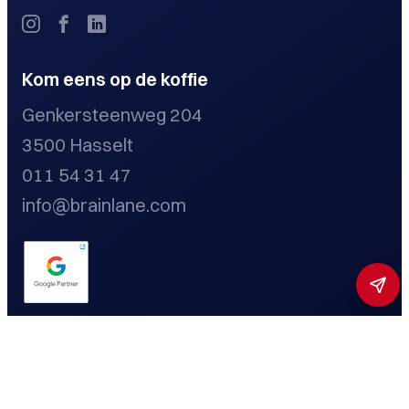
Kom eens op de koffie
Genkersteenweg 204
3500 Hasselt
011 54 31 47
info@brainlane.com
Privacybeleid
Cookieverklaring
Disclaimer
Toestemming beheren
Toegankelijkheidsmenu