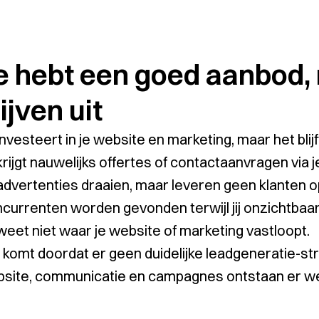
e hebt een goed aanbod,
ijven uit
investeert in je website en marketing, maar het blij
krijgt nauwelijks offertes of contactaanvragen via j
advertenties draaien, maar leveren geen klanten o
currenten worden gevonden terwijl jij onzichtbaar b
weet niet waar je website of marketing vastloopt.
 komt doordat er geen duidelijke leadgeneratie-st
site, communicatie en campagnes ontstaan er wel