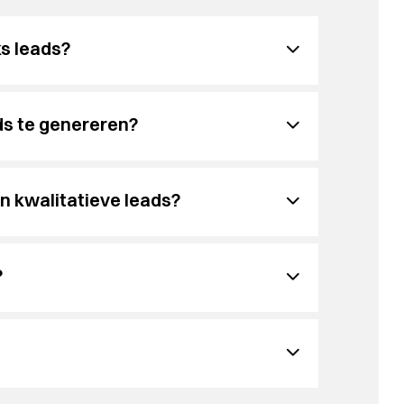
s leads?
e bezoeker niet goed wordt aangesproken, of de
is vaak de strategie of uitvoering onduidelijk en
ds te genereren?
enties en e-mailcampagnes in, in combinatie
md op jouw doelgroep en doelstellingen.
en kwalitatieve leads?
elevant.
interesse in jouw aanbod. Wij helpen je de juiste
?
 aanbiedt. Door strategisch te schrijven voor
kers actie ondernemen.
momenten op via meetbare doelen. Zo weet je