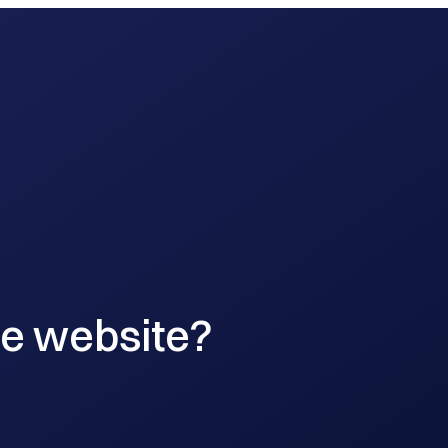
ing
digitale marketing
branding
 je website?