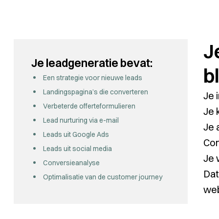
J
Je leadgeneratie bevat:
bl
Een strategie voor nieuwe leads
Landingspagina’s die converteren
Je 
Verbeterde offerteformulieren
Je 
Lead nurturing via e-mail
Je 
Leads uit Google Ads
Con
Leads uit social media
Je 
Conversieanalyse
Dat
Optimalisatie van de customer journey
web