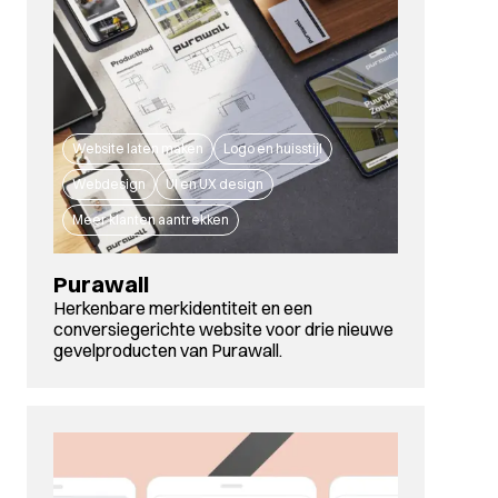
Website laten maken
Logo en huisstijl
Webdesign
UI en UX design
Meer klanten aantrekken
Purawall
Herkenbare merkidentiteit en een
conversiegerichte website voor drie nieuwe
gevelproducten van Purawall.