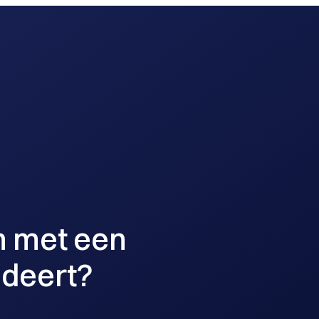
ing
digitale marketing
branding
n met een
ndeert?