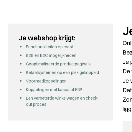
J
Je webshop krijgt:
Onl
Functionaliteiten op maat
Bez
B2B en B2C mogelijkheden
Je 
Geoptimaliseerde productpagina’s
De 
Betaalsystemen op één plek gekoppeld
Je 
Voorraadkoppelingen
Dat
Koppelingen met kassa of ERP
Een verbeterde winkelwagen en check-
Zon
out proces
lig