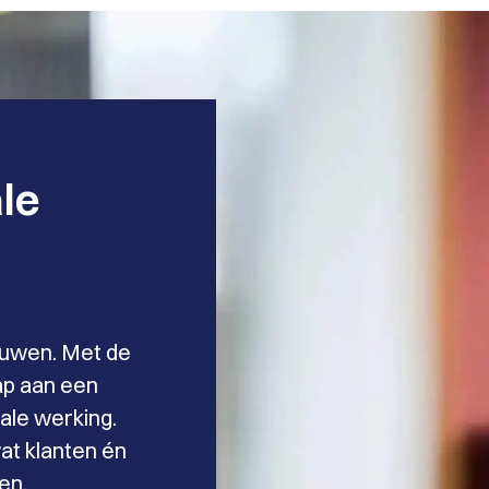
ale
ieuwen. Met de
ap aan een
tale werking.
at klanten én
en.