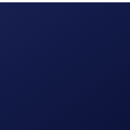
ing
digitale marketing
branding