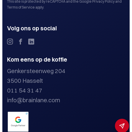
This site is protected by reCAPTCHA and the Google
Privacy Policy
and
Terms of Service
apply.
Volg ons op social
Kom eens op de koffie
Genkersteenweg 204
3500 Hasselt
011 54 31 47
info@brainlane.com