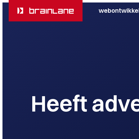
webontwikkel
Heeft adv