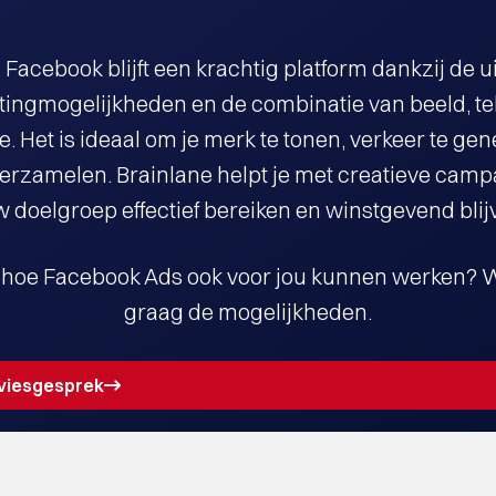
 Facebook blijft een krachtig platform dankzij de 
tingmogelijkheden en de combinatie van beeld, te
ie. Het is ideaal om je merk te tonen, verkeer te gen
verzamelen. Brainlane helpt je met creatieve cam
w doelgroep effectief bereiken en winstgevend blij
 hoe
Facebook Ads
ook voor jou kunnen werken? W
graag de mogelijkheden.
dviesgesprek