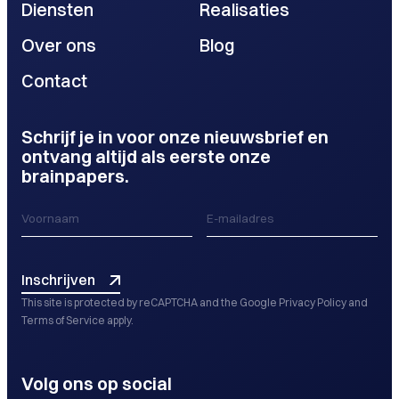
Diensten
Realisaties
Over ons
Blog
Contact
Schrijf je in voor onze nieuwsbrief en
ontvang altijd als eerste onze
brainpapers.
Inschrijven
This site is protected by reCAPTCHA and the Google
Privacy Policy
and
Terms of Service
apply.
Volg ons op social