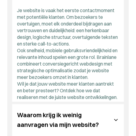
Wil je dat meer bezoekers effectief contact
actions of een onduidelijke structuur kunnen het
opnemen? We zorgen dat jouw
website het
verschil maken. Brainlane herwerkt je inhoud en
Je website is vaak het eerste contactmoment
vertrouwen uitstraalt
dat nodig is.
flow zodat je website opnieuw converteert.
met potentiële klanten. Om bezoekers te
Benieuwd waarom jouw website geen klanten
overtuigen, moet elk onderdeel bijdragen aan
oplevert? We helpen je
de juiste verbeteringen
vertrouwen en duidelijkheid: een herkenbaar
aan te brengen.
design, logische structuur, overtuigende teksten
en sterke call-to-actions.
Ook snelheid, mobiele gebruiksvriendelijkheid en
relevante inhoud spelen een grote rol. Brainlane
combineert conversiegericht webdesign met
strategische optimalisatie zodat je website
meer bezoekers omzet in klanten.
Wil je dat jouw website meer klanten aantrekt
en beter presteert? Ontdek hoe we dat
realiseren met
de juiste website ontwikkelingen
.
Waarom krijg ik weinig
aanvragen via mijn website?