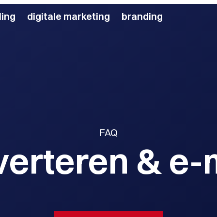
ing
digitale marketing
branding
FAQ
erteren & e-