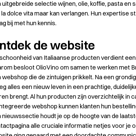
 uitgebreide selectie wijnen, olie, koffie, pasta en
 la dolce vita maar kan verlangen. Hun expertise str
ag bij met hun kennis.
ntdek de website
schoonheid van Italiaanse producten verdient een
rom besloot OlioVino om samen te werken met Bra
 webshop die de zintuigen prikkelt. Na een grondi
eg alles een nieuw leven in een prachtige, duidelij
ren brengt. Al hun producten zijn overzichtelijk in 
ntegreerde webshop kunnen klanten hun bestellin
 nieuwssectie houdt je op de hoogte van de laatste 
tactpagina alle cruciale informatie netjes voor je o
site ging gepaard met een doordachte communica