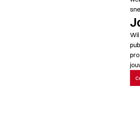
sne
J
Wil
pub
pro
jou
Web
C