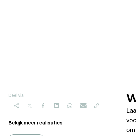
W
Deel via:
Laa
voo
Bekijk meer realisaties
om 