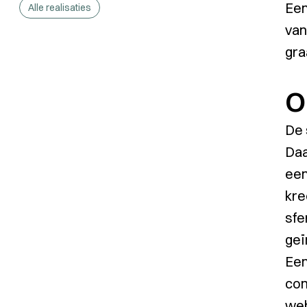
Een
Alle realisaties
van
gra
O
De 
Daa
een
kre
sfe
geï
Een
con
web