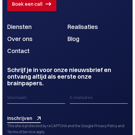
Boek een call
Diensten
Realisaties
Over ons
Blog
Contact
Schrijf je in voor onze nieuwsbrief en
ontvang altijd als eerste onze
brainpapers.
Inschrijven
This site is protected by reCAPTCHA and the Google
Privacy Policy
and
Terms of Service
apply.