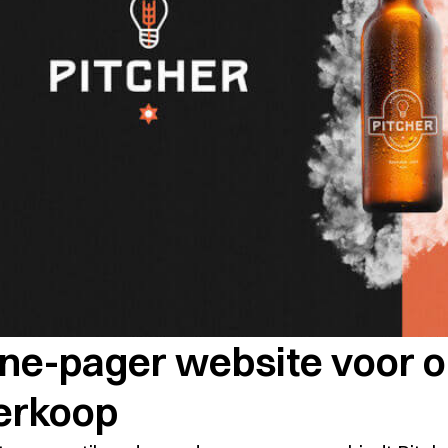
ne-pager website voor on
erkoop