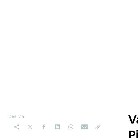
V
Deel via:
P