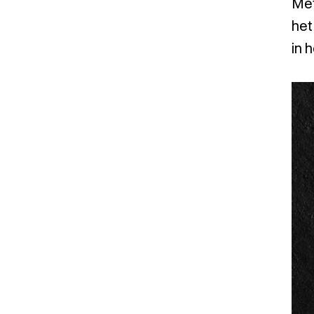
Met
het
in 