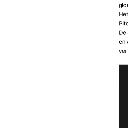
glo
Het
Pit
De 
en 
ver