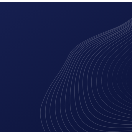
ing
digitale marketing
branding