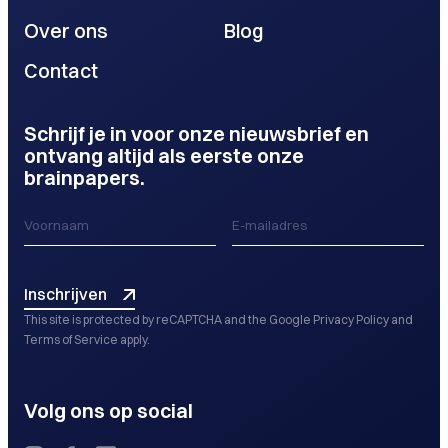
Over ons
Blog
Contact
Schrijf je in voor onze nieuwsbrief en
ontvang altijd als eerste onze
brainpapers.
Inschrijven
This site is protected by reCAPTCHA and the Google
Privacy Policy
and
Terms of Service
apply.
Volg ons op social