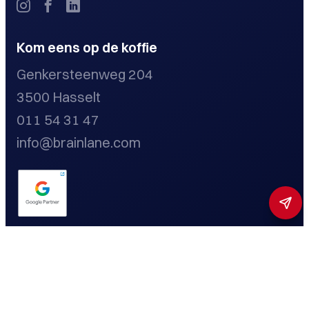
Kom eens op de koffie
Genkersteenweg 204
3500 Hasselt
011 54 31 47
info@brainlane.com
Privacybeleid
Cookieverklaring
Disclaimer
Toestemming beheren
Toegankelijkheidsmenu