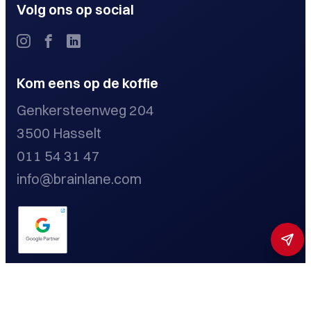
Volg ons op social
Kom eens op de koffie
Genkersteenweg 204
3500 Hasselt
011 54 31 47
info@brainlane.com
Privacybeleid
Cookieverklaring
Disclaimer
Toestemming beheren
Toegankelijkheidsmenu