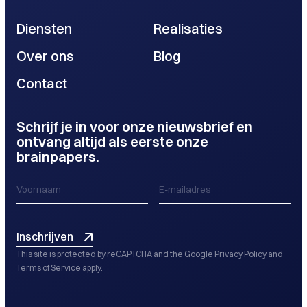
Diensten
Realisaties
Over ons
Blog
Contact
Schrijf je in voor onze nieuwsbrief en
ontvang altijd als eerste onze
brainpapers.
Inschrijven
This site is protected by reCAPTCHA and the Google
Privacy Policy
and
Terms of Service
apply.