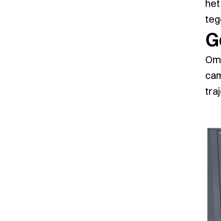
het
teg
G
Om 
cam
tra