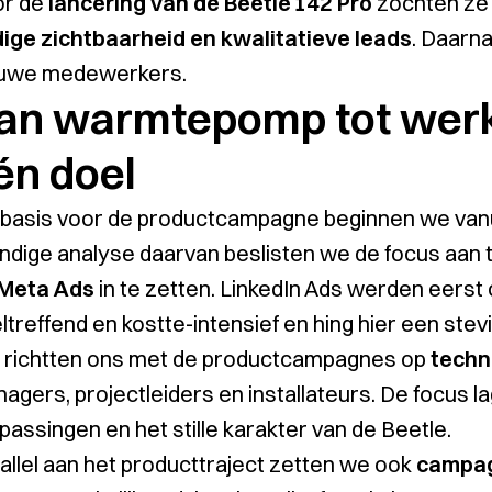
or de
lancering van de Beetle 142 Pro
zochten ze 
ige zichtbaarheid en kwalitatieve leads
. Daarn
uwe medewerkers.
an warmtepomp tot werkv
én doel
 basis voor de productcampagne beginnen we vanu
ndige analyse daarvan beslisten we de focus aan
 Meta Ads
in te zetten. LinkedIn Ads werden eerst
ltreffend en kostte-intensief en hing hier een stevi
richtten ons met de productcampagnes op
techn
agers, projectleiders en installateurs. De focus lag
passingen en het stille karakter van de Beetle.
allel aan het producttraject zetten we ook
campag