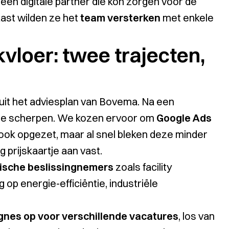
een digitale partner die kon zorgen voor de
aast wilden ze het
team versterken
met enkele
loer: twee trajecten,
it het adviesplan van Bovema. Na een
 te scherpen. We kozen ervoor om
Google Ads
 ook opgezet, maar al snel bleken deze minder
g prijskaartje aan vast.
ische beslissingnemers
zoals facility
 op energie-efficiëntie, industriële
nes op voor verschillende vacatures
, los van