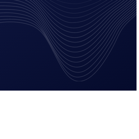
oogle (SEA)
Marketingstrategie
ntrekken
Online zichtbaarheid verbeteren
rketing