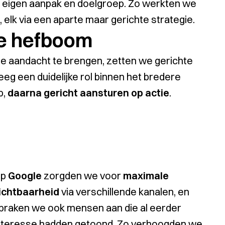
en eigen aanpak en doelgroep. Zo werkten we
elk via een aparte maar gerichte strategie.
le hefboom
e aandacht te brengen, zetten we gerichte
g een duidelijke rol binnen het bredere
p,
daarna gericht aansturen op actie
.
Op
Google
zorgden we voor
maximale
ichtbaarheid
via verschillende kanalen, en
praken we ook mensen aan die al eerder
nteresse hadden getoond. Zo verhoogden we