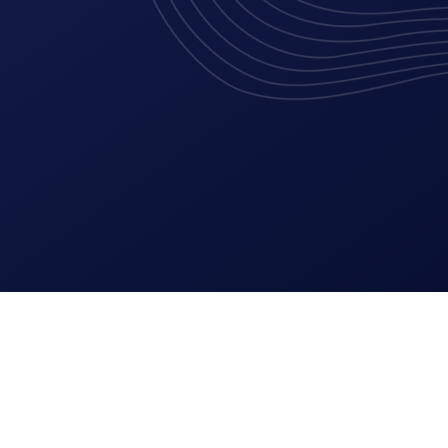
Lees meer
Adverteren in G
Meer klanten aa
Social media ma