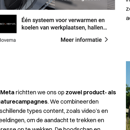
z
a
a
Meta
richtten we ons op
zowel product- als
caturecampagnes
. We combineerden
schillende types content, zoals video’s en
eeldingen, om de aandacht te trekken en
eresse op te wekken. De boodschap en