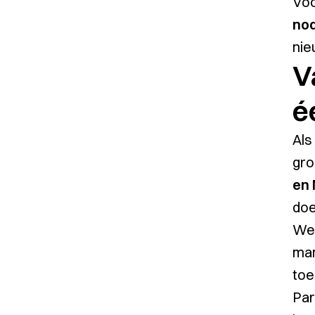
Vo
nod
nie
V
é
Als
gro
en
doe
We 
man
toe
Par