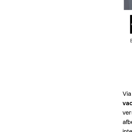
Vi
va
ver
afb
int