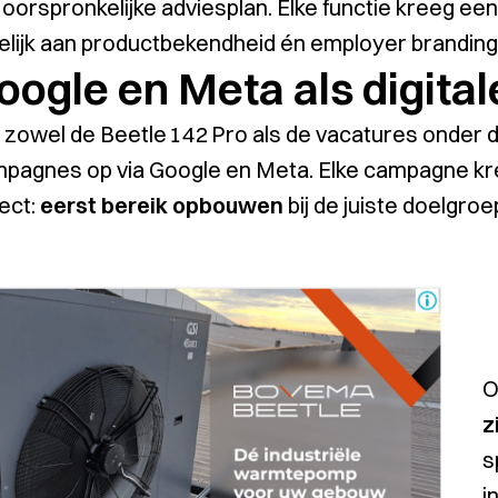
 oorspronkelijke adviesplan. Elke functie kreeg e
elijk aan productbekendheid én employer branding, 
oogle en Meta als digita
zowel de Beetle 142 Pro als de vacatures onder d
pagnes op via Google en Meta. Elke campagne kree
ject:
eerst bereik opbouwen
bij de juiste doelgroe
z
s
i