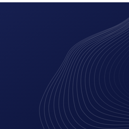
ing
digitale marketing
branding