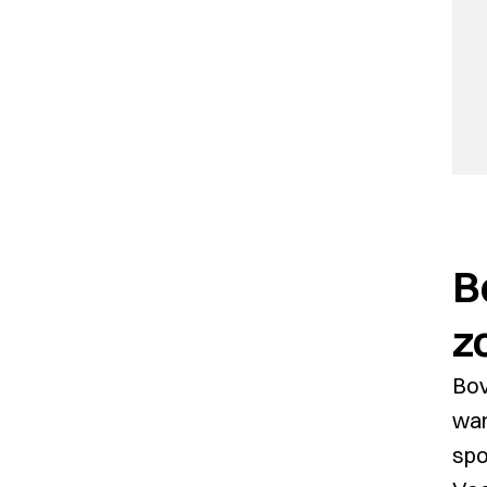
B
z
Bov
war
spo