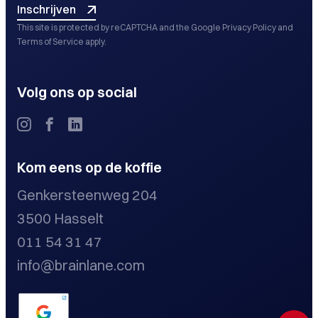
Inschrijven
This site is protected by reCAPTCHA and the Google
Privacy Policy
and
Terms of Service
apply.
Volg ons op social
Kom eens op de koffie
Genkersteenweg 204
3500 Hasselt
011 54 31 47
info@brainlane.com