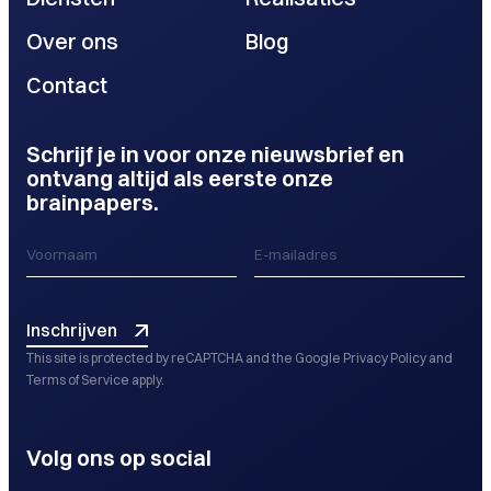
Over ons
Blog
Contact
Schrijf je in voor onze nieuwsbrief en
ontvang altijd als eerste onze
brainpapers.
Inschrijven
This site is protected by reCAPTCHA and the Google
Privacy Policy
and
Terms of Service
apply.
Volg ons op social