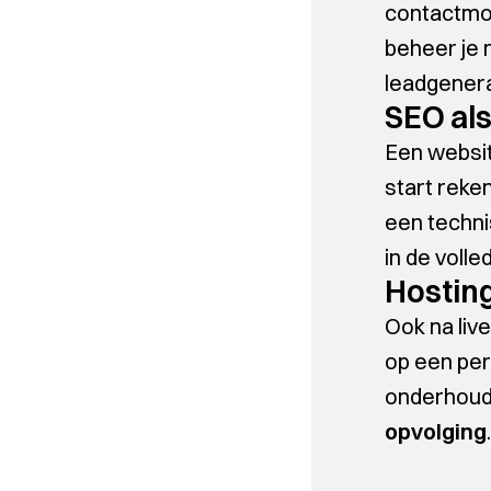
contactmom
beheer je 
leadgenera
SEO als
Een websit
start reke
een techni
in de voll
Hosting
Ook na liv
op een perf
onderhoud v
opvolging