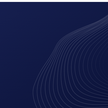
ing
digitale marketing
branding