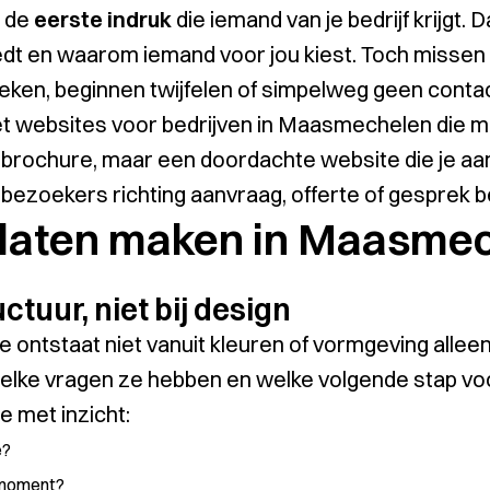
k de
eerste indruk
die iemand van je bedrijf krijgt.
iedt en waarom iemand voor jou kiest. Toch misse
zoeken, beginnen twijfelen of simpelweg geen cont
et websites voor bedrijven in Maasmechelen die m
 brochure, maar een doordachte website die je aan
bezoekers richting aanvraag, offerte of gesprek b
 laten maken in Maasme
uctuur, niet bij design
 ontstaat niet vanuit kleuren of vormgeving alleen
welke vragen ze hebben en welke volgende stap voo
 met inzicht:
e?
 moment?