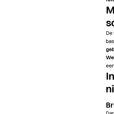
M
s
De 
bas
geb
We
een
I
n
Br
Dan