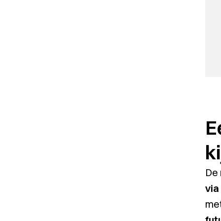
E
k
De 
via
met
fut