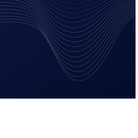
Progressive web app
E-mailmarketing
tie
Website laten maken