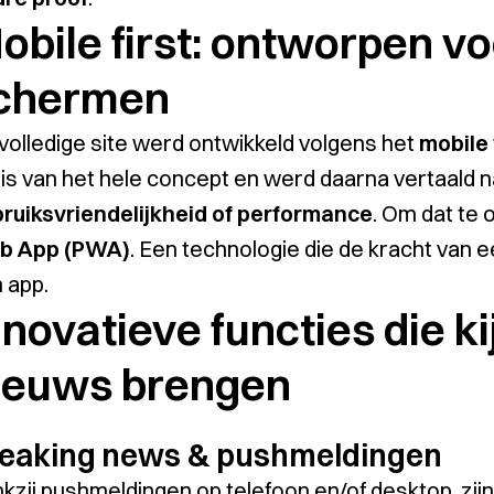
obile first: ontworpen vo
chermen
volledige site werd ontwikkeld volgens het
mobile 
is van het hele concept en werd daarna vertaald 
ruiksvriendelijkheid of performance
. Om dat te
b App (PWA)
. Een technologie die de kracht van e
 app.
nnovatieve functies die ki
ieuws brengen
eaking news & pushmeldingen
kzij pushmeldingen op telefoon en/of desktop, zi