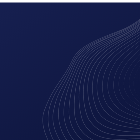
ing
digitale marketing
branding