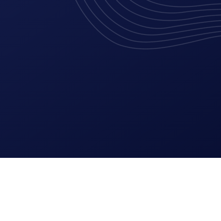
Lees meer
UI en UX design
Software integra