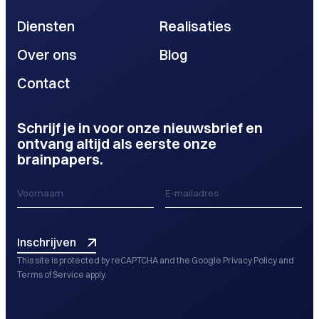
Diensten
Realisaties
Over ons
Blog
Contact
Schrijf je in voor onze nieuwsbrief en
ontvang altijd als eerste onze
brainpapers.
Inschrijven
This site is protected by reCAPTCHA and the Google
Privacy Policy
and
Terms of Service
apply.